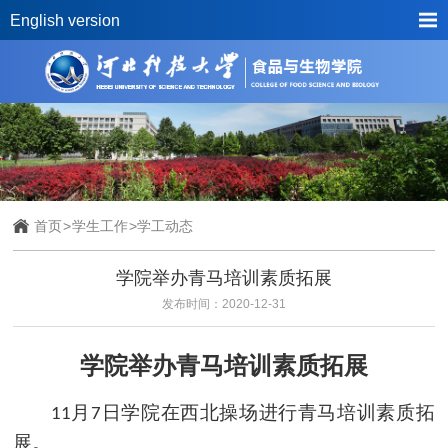
English version
首页
>
学生工作
>
学工动态
学院举办青马培训素质拓展
发布时间：2020-12-31
学院举办青马培训素质拓展
月
日
学院在
西北操场
进行青马培训
素质拓
11
7
展
。