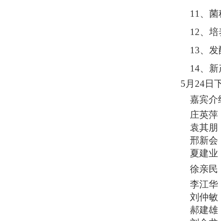
11、
12、
13、
14、
5月24日
嘉宾介
庄英萍
袁其朋
邢新会
夏建业
徐亲民
李江华
刘仲敏
郝建雄