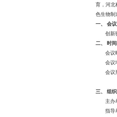
育，河北
色生物制
一、 会
创新
二、 时
会议
会议
会议
三、 组
主办
指导