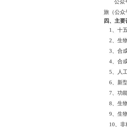
公众
旅（公众
四、主要
1、十
2、生
3、合
4、合
5、人
6、新
7、功
8、生
9、生
10、