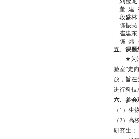
刘金龙
董
建
段盛林
陈振民
崔建东
陈
炜
五、课题
★为
验室”走
放，旨在
进行科技
六、参会
（1）生
（2）高
研究生；